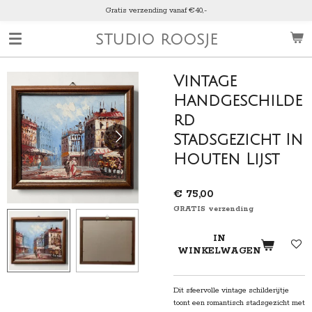
Gratis verzending vanaf €40,-
Ga
direct
STUDIO ROOSJE
naar
de
hoofdinhoud
Vintage
Handgeschilde
rd
Stadsgezicht In
Houten Lijst
€ 75,00
GRATIS verzending
IN
WINKELWAGEN
Dit sfeervolle vintage schilderijtje
toont een romantisch stadsgezicht met