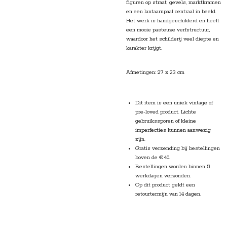
figuren op straat, gevels, marktkramen
en een lantaarnpaal centraal in beeld.
Het werk is handgeschilderd en heeft
een mooie pasteuze verfstructuur,
waardoor het schilderij veel diepte en
karakter krijgt.
Afmetingen: 27 x 23 cm
Dit item is een uniek vintage of
pre-loved product. Lichte
gebruikssporen of kleine
imperfecties kunnen aanwezig
zijn.
Gratis verzending
bij bestellingen
boven de €40.
Bestellingen worden
binnen 5
werkdagen verzonden.
Op dit product geldt een
retourtermijn van 14 dagen.