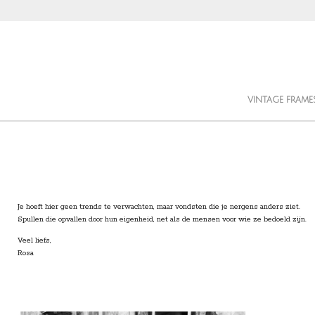
Ga
direct
naar
de
hoofdinhoud
VINTAGE FRAME
Je hoeft hier geen trends te verwachten, maar vondsten die je nergens anders ziet.
Spullen die opvallen door hun eigenheid, net als de mensen voor wie ze bedoeld zijn.
Veel liefs,
Rosa