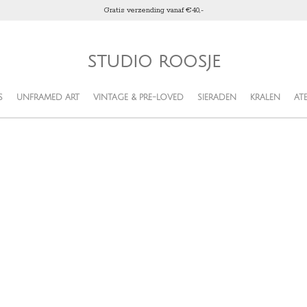
Gratis verzending vanaf €40,-
STUDIO ROOSJE
S
UNFRAMED ART
VINTAGE & PRE-LOVED
SIERADEN
KRALEN
ATE