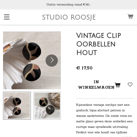
Gratis verzending vanaf €40,-
Ga
direct
STUDIO ROOSJE
naar
de
hoofdinhoud
Vintage Clip
Oorbellen
Hout
€ 17,50
IN
WINKELWAGEN
Bijzondere vintage oorclips met een
grafisch, bijna abstract patroon in
warme aardetinten. De ronde vorm en
matte glans geven deze oorbellen een
rustige maar opvallende uitstraling.
Perfect voor wie houdt van tijdloze