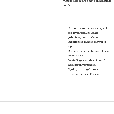
vintage accessoires met een artistieke
touch.
Dit item is een uniek vintage of
pre-loved product. Lichte
gebruikssporen of kleine
imperfecties kunnen aanwezig
zijn.
Gratis verzending
bij bestellingen
boven de €40.
Bestellingen worden
binnen 5
werkdagen verzonden.
Op dit product geldt een
retourtermijn van 14 dagen.