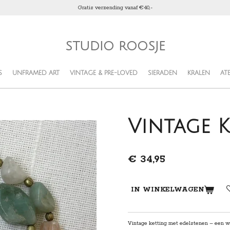
Gratis verzending vanaf €40,-
STUDIO ROOSJE
S
UNFRAMED ART
VINTAGE & PRE-LOVED
SIERADEN
KRALEN
ATE
Vintage 
€ 34,95
IN WINKELWAGEN
Vintage ketting met edelstenen – een warm