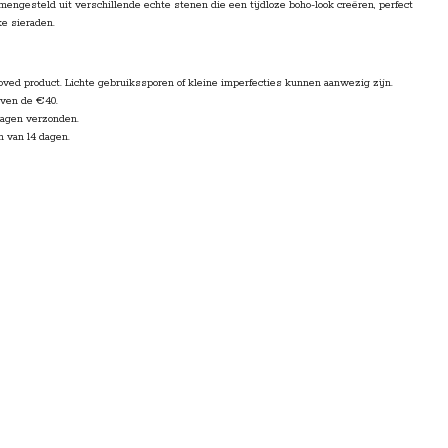
engesteld uit verschillende echte stenen die een tijdloze boho-look creëren, perfect
ke sieraden.
loved product. Lichte gebruikssporen of kleine imperfecties kunnen aanwezig zijn.
oven de €40.
agen verzonden.
n van 14 dagen.